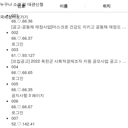
누구나 소개 및 대관신청
번호
이름
위치
001
국세청바로가기
66.♡.66.36
[공고-공동체 재정사업]마스크로 건강도 지키고 공동체 재정도 지켜주세요! ^^ > 공지사항
002
66.♡.66.37
로그인
003
61.♡.93.127
[모집공고] 2022 옥천군 사회적경제조직 지원 공모사업 공고 > 공지사항
004
66.♡.66.65
로그인
005
66.♡.66.35
공지사항 3 페이지
006
66.♡.66.67
로그인
007
52.♡.142.41