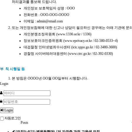
처리결과를 통보해 드립니다.
개인정보 보호책임자 성명 : OOO
전화번호 : OOO-OOO-OOOO
이메일 : admin@email.com
또는 개인정보침해에 대한 신고나 상담이 필요하신 경우에는 아래 기관에 문
개인분쟁조정위원회 (
www.1336.or.kr
/ 1336)
정보보호마크인증위원회 (
www.eprivacy.or.kr
/ 02-580-0533~4)
대검찰청 인터넷범죄수사센터 (
icic.sppo.go.kr
/ 02-3480-3600)
경찰청 사이버테러대응센터 (
www.ctrc.go.kr
/ 02-392-0330)
부 칙 시행일 등
본 방침은 OOOO년 OO월 OO일부터 시행합니다.
Login
Login
자동로그인
Posts
[모집](~8/21) 병원동행매니저 자격증 과정 교육생 모집