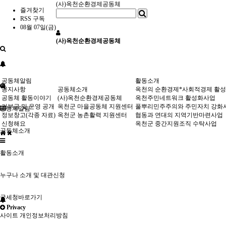
(사)옥천순환경제공동체
즐겨찾기
RSS 구독
08월 07일(금)
(사)옥천순환경제공동체
공동체알림
활동소개
공지사항
공동체소개
옥천의 순환경제*사회적경제 활
공동체 활동이야기
(사)옥천순환경제공동체
옥천주민네트워크 활성화사업
기부금 및 운영 공개
옥천군 마을공동체 지원센터
풀뿌리민주주의와 주민자치 강화
공동체알림
정보창고(각종 자료)
옥천군 농촌활력 지원센터
협동과 연대의 지역기반마련사업
신청해요
옥천군 중간지원조직 수탁사업
공동체소개
활동소개
누구나 소개 및 대관신청
국세청바로가기
Privacy
사이트 개인정보처리방침