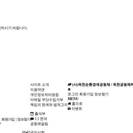
의하시기 바랍니다.
사이트 소개
(사)옥천순환경제공동체 / 옥천공동체
이용약관
로그인
회원가입
정보찾기
개인정보처리방침
MENU
이메일 무단수집거부
홈으로
책임의 한계와 법적고지
이벤트
출석부
1:1 문의
회원가입
|
정보찾기
+
공동체알림
08.05
공지사항