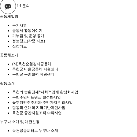
1:1 문의
공동체알림
공지사항
공동체 활동이야기
기부금 및 운영 공개
정보창고(각종 자료)
신청해요
공동체소개
(사)옥천순환경제공동체
옥천군 마을공동체 지원센터
옥천군 농촌활력 지원센터
활동소개
옥천의 순환경제*사회적경제 활성화사업
옥천주민네트워크 활성화사업
풀뿌리민주주의와 주민자치 강화사업
협동과 연대의 지역기반마련사업
옥천군 중간지원조직 수탁사업
누구나 소개 및 대관신청
옥천공동체허브 누구나 소개