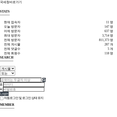
국세청바로가기
STATS
현재 접속자
11 명
오늘 방문자
147 명
어제 방문자
637 명
최대 방문자
3,714 명
전체 방문자
811,373 명
전체 게시물
287 개
전체 댓글수
5 개
전체 회원수
118 명
SEARCH
Login
자동로그인 및 로그인 상태 유지
MEMBER