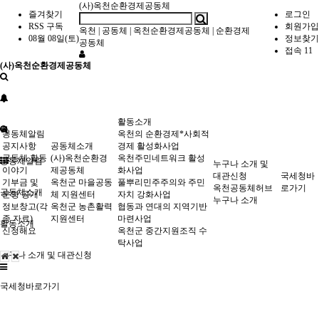
(사)옥천순환경제공동체
즐겨찾기
로그인
RSS 구독
회원가입
옥천
|
공동체
|
옥천순환경제공동체
|
순환경제
08월 08일(토)
정보찾기
공동체
접속 11
(사)옥천순환경제공동체
활동소개
공동체알림
옥천의 순환경제*사회적
공지사항
공동체소개
경제 활성화사업
공동체 활동
(사)옥천순환경
옥천주민네트워크 활성
공동체알림
누구나 소개 및
이야기
제공동체
화사업
대관신청
국세청바
기부금 및
옥천군 마을공동
풀뿌리민주주의와 주민
옥천공동체허브
로가기
공동체소개
운영 공개
체 지원센터
자치 강화사업
누구나 소개
정보창고(각
옥천군 농촌활력
협동과 연대의 지역기반
종 자료)
지원센터
마련사업
활동소개
신청해요
옥천군 중간지원조직 수
탁사업
누구나 소개 및 대관신청
국세청바로가기