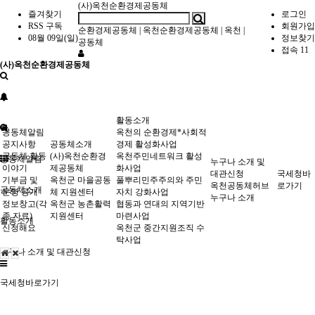
(사)옥천순환경제공동체
즐겨찾기
로그인
RSS 구독
회원가입
순환경제공동체
|
옥천순환경제공동체
|
옥천
|
08월 09일(일)
정보찾기
공동체
접속 11
(사)옥천순환경제공동체
활동소개
공동체알림
옥천의 순환경제*사회적
공지사항
공동체소개
경제 활성화사업
공동체 활동
(사)옥천순환경
옥천주민네트워크 활성
공동체알림
누구나 소개 및
이야기
제공동체
화사업
대관신청
국세청바
기부금 및
옥천군 마을공동
풀뿌리민주주의와 주민
옥천공동체허브
로가기
공동체소개
운영 공개
체 지원센터
자치 강화사업
누구나 소개
정보창고(각
옥천군 농촌활력
협동과 연대의 지역기반
종 자료)
지원센터
마련사업
활동소개
신청해요
옥천군 중간지원조직 수
탁사업
누구나 소개 및 대관신청
국세청바로가기