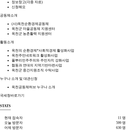
정보창고(각종 자료)
신청해요
공동체소개
(사)옥천순환경제공동체
옥천군 마을공동체 지원센터
옥천군 농촌활력 지원센터
활동소개
옥천의 순환경제*사회적경제 활성화사업
옥천주민네트워크 활성화사업
풀뿌리민주주의와 주민자치 강화사업
협동과 연대의 지역기반마련사업
옥천군 중간지원조직 수탁사업
누구나 소개 및 대관신청
옥천공동체허브 누구나 소개
국세청바로가기
STATS
현재 접속자
11 명
오늘 방문자
599 명
어제 방문자
630 명