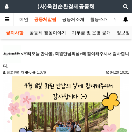
(사)옥천순환경제공동체
메인
공동체알림
공동체소개
활동소개
누구나 
공지사항
공동체 활동이야기
기부금 및 운영 공개
정보창고
<우리오늘 만나봄, 회원만남의날>에 참여해주셔서 감사합니
다.
최고관리자
0
1,076
04.20 10:31