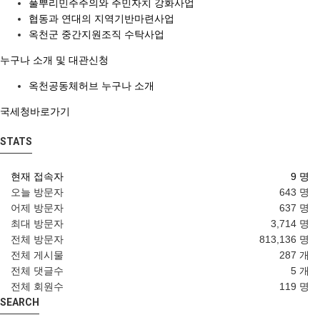
풀뿌리민주주의와 주민자치 강화사업
협동과 연대의 지역기반마련사업
옥천군 중간지원조직 수탁사업
누구나 소개 및 대관신청
옥천공동체허브 누구나 소개
국세청바로가기
STATS
현재 접속자
9 명
오늘 방문자
643 명
어제 방문자
637 명
최대 방문자
3,714 명
전체 방문자
813,136 명
전체 게시물
287 개
전체 댓글수
5 개
전체 회원수
119 명
SEARCH