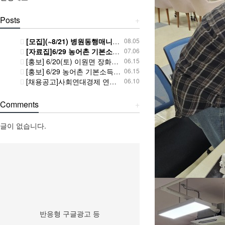
Posts
+
[모집](~8/21) 병원동행매니저 자격증 과정 교육생 모집
08.05
[자료집]6/29 농어촌 기본소득 시범사업 6개월, 성과와 과제 토론회 사진과 자료
07.06
[홍보] 6/20(토) 이원면 장화리 홍감자축제 함께 놀러가요! ^^
06.15
[홍보] 6/29 농어촌 기본소득 시범사업 6개월, 성과와 과제 토론회 함께 해주세요! ^^
06.15
[채용공고]사회연대경제 연계 지역돌봄 기반 구축 사업 사업협력단 계약직 직원 채용공고
06.10
Comments
+
글이 없습니다.
반응형 구글광고 등