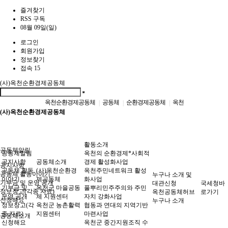
즐겨찾기
RSS 구독
08월 09일(일)
로그인
회원가입
정보찾기
접속 15
(사)옥천순환경제공동체
옥천순환경제공동체
공동체
순환경제공동체
옥천
|
|
|
(사)옥천순환경제공동체
활동소개
공동체알림
공동체알림
옥천의 순환경제*사회적
공지사항
공동체소개
경제 활성화사업
공지사항
공동체 활동
(사)옥천순환경
옥천주민네트워크 활성
공동체 활동이야기
누구나 소개 및
이야기
제공동체
화사업
기부금 및 운영 공개
대관신청
국세청바
기부금 및
옥천군 마을공동
풀뿌리민주주의와 주민
정보창고(각종 자료)
옥천공동체허브
로가기
운영 공개
체 지원센터
자치 강화사업
신청해요
누구나 소개
정보창고(각
옥천군 농촌활력
협동과 연대의 지역기반
종 자료)
지원센터
마련사업
공동체소개
신청해요
옥천군 중간지원조직 수