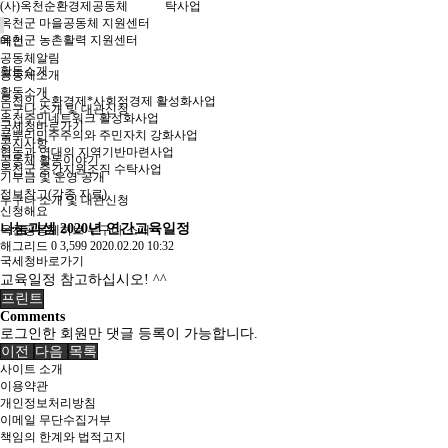
(사)옥천순환경제공동체
탁사업
옥천군 마을공동체 지원센터
옥천군 농촌활력 지원센터
메인
공동체알림
활동소개
공동체소개
활동소개
옥천의 순환경제*사회적경제 활성화사업
누구나 소개 및 대관신청
옥천주민네트워크 활성화사업
국세청바로가기
풀뿌리민주주의와 주민자치 강화사업
공지사항
협동과 연대의 지역기반마련사업
공동체 활동이야기
옥천군 중간지원조직 수탁사업
기부금 및 운영 공개
정보창고(각종 자료)
누구나 소개 및 대관신청
신청해요
나눔과셈 2020년 연간교육일정
옥천공동체허브 누구나 소개
해그리드
0
3,599
2020.02.20 10:32
국세청바로가기
교육일정 참고하십시오! ^^
프린트
Comments
로그인한 회원만 댓글 등록이 가능합니다.
이전
다음
목록
사이트 소개
이용약관
개인정보처리방침
이메일 무단수집거부
책임의 한계와 법적고지