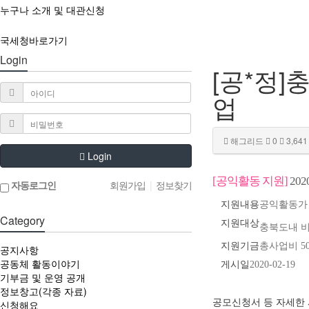
누구나 소개 및 대관신청
국세청바로가기
Login
[공*정]
업
해그리드
0
3,641
Login
[공익활동 지원]
20
자동로그인
회원가입
|
정보찾기
지원내용
공익활동가 
Category
지원대상
충북도내 
지원기금
총사업비 5
공지사항
공동체 활동이야기
게시일
2020-02-19
기부금 및 운영 공개
정보창고(각종 자료)
공모신청서 등 자세한 
신청해요