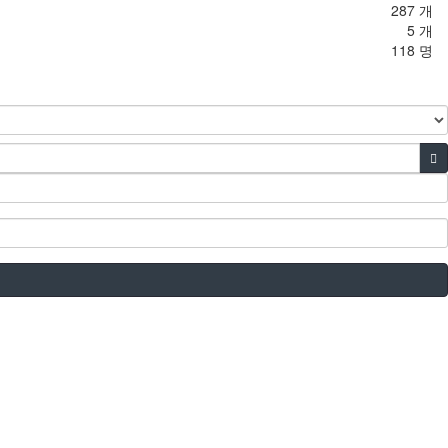
287 개
5 개
118 명