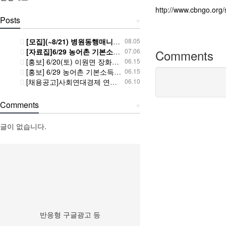
http://www.cbngo.o
Posts
+
[모집](~8/21) 병원동행매니저 자격증 과정 교육생 모집
08.05
[자료집]6/29 농어촌 기본소득 시범사업 6개월, 성과와 과제 토론회 사진과 자료
07.06
Comments
[홍보] 6/20(토) 이원면 장화리 홍감자축제 함께 놀러가요! ^^
06.15
[홍보] 6/29 농어촌 기본소득 시범사업 6개월, 성과와 과제 토론회 함께 해주세요! ^^
06.15
[채용공고]사회연대경제 연계 지역돌봄 기반 구축 사업 사업협력단 계약직 직원 채용공고
06.10
Comments
+
글이 없습니다.
반응형 구글광고 등