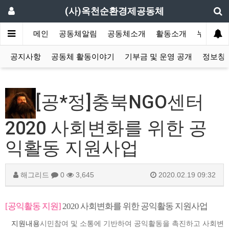
(사)옥천순환경제공동체
메인
공동체알림
공동체소개
활동소개
누구나 소
공지사항
공동체 활동이야기
기부금 및 운영 공개
정보창고
[공*정]충북NGO센터
2020 사회변화를 위한 공
익활동 지원사업
해그리드
0
3,645
2020.02.19 09:32
[공익활동 지원]
2020 사회변화를 위한 공익활동 지원사업
지원내용
시민참여 및 소통에 기반하여 공익활동을 촉진하고 사회변