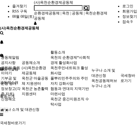
(사)옥천순환경제공동체
즐겨찾기
로그인
RSS 구독
회원가입
순환경제공동체
|
옥천
|
공동체
|
옥천순환경제
08월 08일(토)
정보찾기
공동체
접속 9
(사)옥천순환경제공동체
활동소개
공동체알림
옥천의 순환경제*사회적
공지사항
공동체소개
경제 활성화사업
공동체 활동
(사)옥천순환경
옥천주민네트워크 활성
공동체알림
누구나 소개 및
이야기
제공동체
화사업
대관신청
국세청바
기부금 및
옥천군 마을공동
풀뿌리민주주의와 주민
옥천공동체허브
로가기
공동체소개
운영 공개
체 지원센터
자치 강화사업
누구나 소개
정보창고(각
옥천군 농촌활력
협동과 연대의 지역기반
종 자료)
지원센터
마련사업
활동소개
신청해요
옥천군 중간지원조직 수
탁사업
누구나 소개 및 대관신청
국세청바로가기