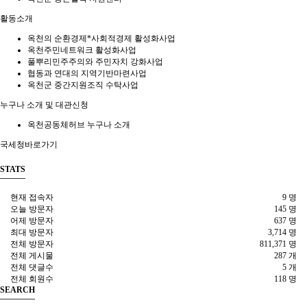
활동소개
옥천의 순환경제*사회적경제 활성화사업
옥천주민네트워크 활성화사업
풀뿌리민주주의와 주민자치 강화사업
협동과 연대의 지역기반마련사업
옥천군 중간지원조직 수탁사업
누구나 소개 및 대관신청
옥천공동체허브 누구나 소개
국세청바로가기
STATS
현재 접속자
9 명
오늘 방문자
145 명
어제 방문자
637 명
최대 방문자
3,714 명
전체 방문자
811,371 명
전체 게시물
287 개
전체 댓글수
5 개
전체 회원수
118 명
SEARCH