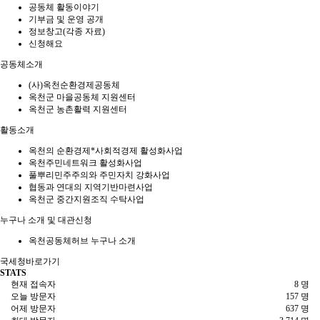
공동체 활동이야기
기부금 및 운영 공개
정보창고(각종 자료)
신청해요
공동체소개
(사)옥천순환경제공동체
옥천군 마을공동체 지원센터
옥천군 농촌활력 지원센터
활동소개
옥천의 순환경제*사회적경제 활성화사업
옥천주민네트워크 활성화사업
풀뿌리민주주의와 주민자치 강화사업
협동과 연대의 지역기반마련사업
옥천군 중간지원조직 수탁사업
누구나 소개 및 대관신청
옥천공동체허브 누구나 소개
국세청바로가기
STATS
현재 접속자
8 명
오늘 방문자
157 명
어제 방문자
637 명