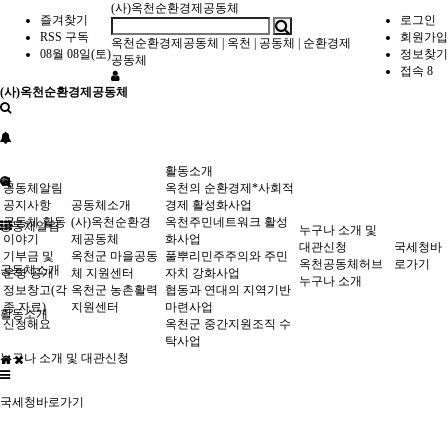
(사)옥천순환경제공동체
즐겨찾기
로그인
RSS 구독
회원가입
옥천순환경제공동체
|
옥천
|
공동체
|
순환경제
08월 08일(토)
정보찾기
공동체
접속 8
(사)옥천순환경제공동체
활동소개
공동체알림
옥천의 순환경제*사회적
공지사항
공동체소개
경제 활성화사업
공동체 활동
(사)옥천순환경
옥천주민네트워크 활성
공동체알림
누구나 소개 및
이야기
제공동체
화사업
대관신청
국세청바
기부금 및
옥천군 마을공동
풀뿌리민주주의와 주민
옥천공동체허브
로가기
공동체소개
운영 공개
체 지원센터
자치 강화사업
누구나 소개
정보창고(각
옥천군 농촌활력
협동과 연대의 지역기반
종 자료)
지원센터
마련사업
활동소개
신청해요
옥천군 중간지원조직 수
탁사업
누구나 소개 및 대관신청
국세청바로가기