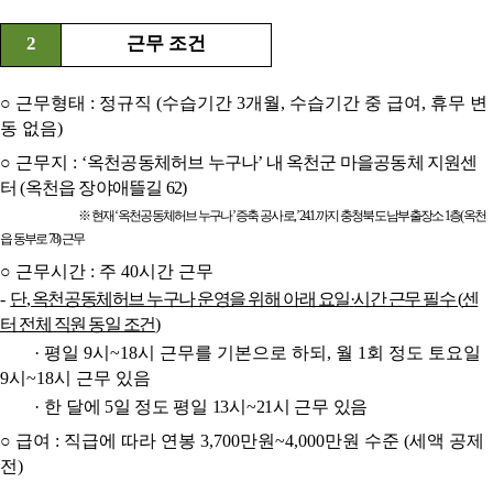
2
근무 조건
○
근무형태
:
정규직
(
수습기간
3
개월
,
수습기간 중 급여
,
휴무 변
동 없음
)
○
근무지
: ‘
옥천공동체허브 누구나
’
내 옥천군 마을공동체 지원센
터
(
옥천읍 장야애뜰길
62)
※
현재
‘
옥천공동체허브 누구나
’
증축 공사로
, ’24.1.
까지 충청북도 남부출장소
1
층
(
옥천
읍 동부로
78)
근무
○
근무시간
:
주
40
시간 근무
-
단
,
옥천공동체허브 누구나 운영을 위해 아래 요일
·
시간 근무 필수
(
센
터 전체 직원 동일 조건
)
·
평일
9
시
~18
시 근무를 기본으로 하되
,
월
1
회 정도 토요일
9
시
~18
시 근무 있음
·
한
달에
5
일 정도 평일
13
시
~21
시 근무 있음
○
급여
:
직급에 따라 연봉
3,700
만원
~4,000
만원 수준
(
세액 공제
전
)