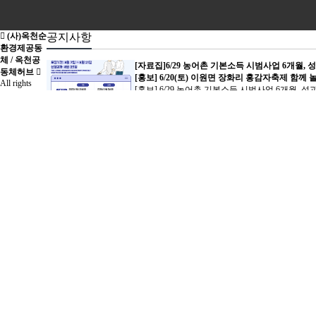
Previous
Next
(사)옥천순
공지사항
환경제공동
체 / 옥천공
[자료집]6/29 농어촌 기본소득 시범사업 6개월,
동체허브
[홍보] 6/20(토) 이원면 장화리 홍감자축제 함께 
All rights
[홍보] 6/29 농어촌 기본소득 시범사업 6개월, 성
reserved.
[채용공고]사회연대경제 연계 지역돌봄 기반 구
<우리오늘 만나봄, 회원만남의날>에 참여해주셔
[공지] 꿀벌식당을 함께 운영할 회원님을 모집합
[모집](~8/21) 병원동행
2025년 지출건 수정 본 공유 드립니다
매니저 자격증 과정 교
해그리드
로그인
회원
육생 모집
가입
정보찾
활동이야기
기
MENU
이원면 주민리더 역량강화교육 7강
저상버스 도입을 위한 옥천군 면담 결과보고
이원면 주민리더 역량강화 교육 1박2일 선진지
2024 옥천주민참여정책학교를 마무리하며
옥천주민 참여 정책학교 3강
군북면 '우리동네 역사탐방'
홈으로
충북경제포럼이 개최됩
이원면 주민리더 역량강화교육 1회차
니다!
최고관리자
활동사진
이벤트