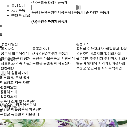
(사)옥천순환경제공동체
즐겨찾기
RSS 구독
옥천
|
옥천순환경제공동체
|
공동체
|
순환경제공동체
08월 07일(금)
(사)옥천순환경제공동체
공동체알림
활동소개
공지사항
공동체소개
옥천의 순환경제*사회적경제 활
공동체 활동이야기
(사)옥천순환경제공동체
옥천주민네트워크 활성화사업
기부금 및 운영 공개
옥천군 마을공동체 지원센터
풀뿌리민주주의와 주민자치 강화
공동체알림
정보창고(각종 자료)
옥천군 농촌활력 지원센터
협동과 연대의 지역기반마련사업
공지사항
신청해요
옥천군 중간지원조직 수탁사업
공동체 활동이야기
기부금 및 운영 공개
메인
정보창고(각종 자료)
공동체알림
신청해요
공동체소개
공동체소개
활동소개
누구나 소개 및 대관신청
(사)옥천순환경제공동체
국세청바로가기
옥천군 마을공동체 지원센터
옥천군 농촌활력 지원센터
활동소개